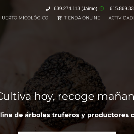
639.274.113
(Jaime)
615.869.3
HUERTO MICOLÓGICO
TIENDA ONLINE
ACTIVIDAD
Cultiva hoy, recoge maña
ine de árboles truferos y productores 