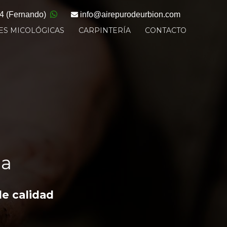
34
(Fernando)
info@
airepurodeurbion.com
ES MICOLÓGICAS
CARPINTERÍA
CONTACTO
na
de calidad