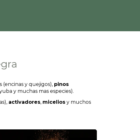
egra
(encinas y quejigos),
pinos
 Gayuba y muchas mas especies).
as),
activadores
,
micelios
y muchos