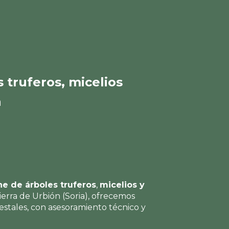
 truferos, micelios
a
ne de árboles truferos
,
micelios y
Sierra de Urbión (Soria), ofrecemos
restales, con asesoramiento técnico y