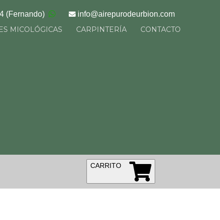
34
(Fernando)
info@
airepurodeurbion.com
ES MICOLÓGICAS
CARPINTERÍA
CONTACTO
CARRITO