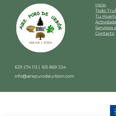
Inicio
Todo Tru
Tu Huerto
Actividad
Servicios 
Contacto
639 274 113 | 615 869 334
info@airepurodeurbion.com