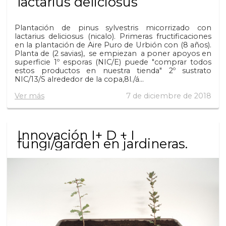
lactarius deliciosus
Plantación de pinus sylvestris micorrizado con
lactarius deliciosus (nicalo). Primeras fructificaciones
en la plantación de Aire Puro de Urbión con (8 años).
Planta de (2 savias), se empiezan a poner apoyos en
superficie 1º esporas (NIC/E) puede "comprar todos
estos productos en nuestra tienda" 2º sustrato
NIC/13/S alrededor de la copa,8l./á...
Ver más
7 de diciembre de 2018
Innovación I+ D + I
fungi/garden en jardineras.