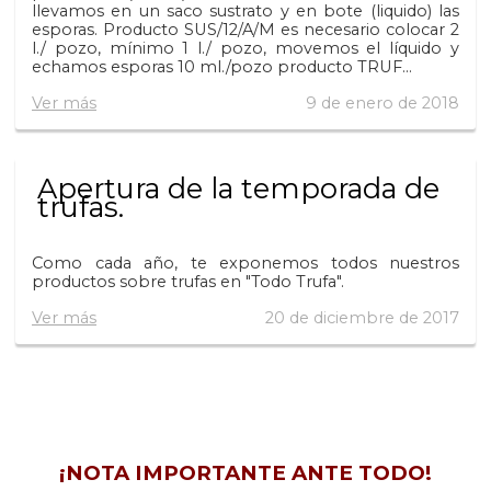
llevamos en un saco sustrato y en bote (liquido) las
esporas. Producto SUS/12/A/M es necesario colocar 2
l./ pozo, mínimo 1 l./ pozo, movemos el líquido y
echamos esporas 10 ml./pozo producto TRUF...
Ver más
9 de enero de 2018
Apertura de la temporada de
trufas.
Como cada año, te exponemos todos nuestros
productos sobre trufas en "Todo Trufa".
Ver más
20 de diciembre de 2017
¡NOTA IMPORTANTE ANTE TODO!