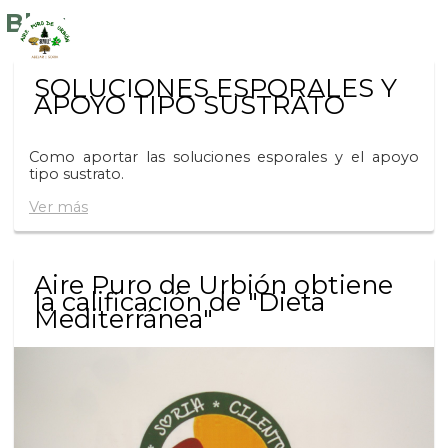
Blog
SOLUCIONES ESPORALES Y
APOYO TIPO SUSTRATO
Como aportar las soluciones esporales y el apoyo
tipo sustrato.
Ver más
Aire Puro de Urbión obtiene
la calificación de "Dieta
Mediterránea"